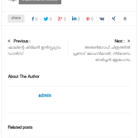
Tags:
anupama parameswaran
share
0
0
0
0
0
Previous :
Next :
ഷാലിന്റെ കിടിലന്‍ ഇന്‍സ്റ്റഗ്രാം
അരുൺഗോപി ചിത്രത്തിൽ
ഡാന്‍സ്
പ്രണവ് മോഹൻലാൽ; നിർമാണം
ടോമിച്ചൻ മുളകുപാടം
About The Author
admin
Related posts