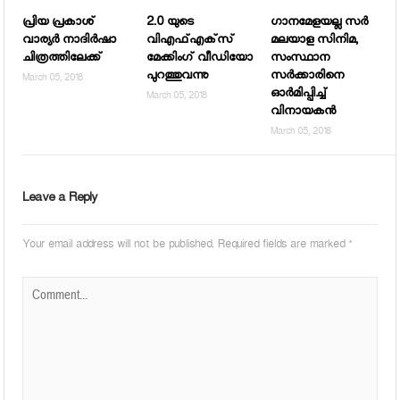
പ്രിയ പ്രകാശ്
2.0 യുടെ
ഗാനമേളയല്ല സര്‍
വാര്യര്‍ നാദിര്‍ഷാ
വിഎഫ്എക്‌സ്
മലയാള സിനിമ,
ചിത്രത്തിലേക്ക്
മേക്കിംഗ് വീഡിയോ
സംസ്ഥാന
പുറത്തുവന്നു
സര്‍ക്കാരിനെ
March 05, 2018
ഓര്‍മിപ്പിച്ച്
March 05, 2018
വിനായകന്‍
March 05, 2018
Leave a Reply
Your email address will not be published.
Required fields are marked
*