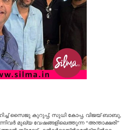
്ച് സൈജു കുറുപ്പ്, സുധി കോപ്പ, വിജയ് ബാബു,
്നിവര്‍ മുഖ്യ വേഷങ്ങളിലെത്തുന്ന “അന്താക്ഷരി”