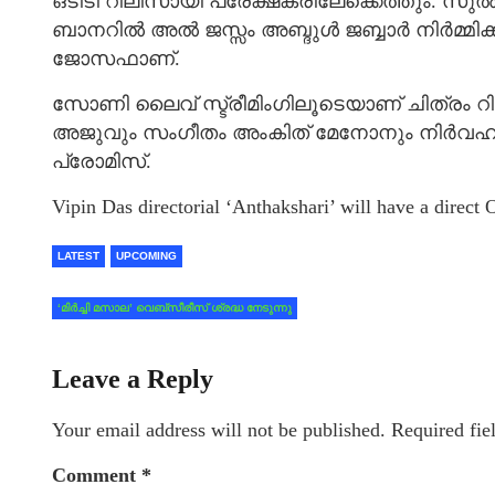
ഒടിടി റിലീസായി പ്രേക്ഷകരിലേക്കെത്തും. സുൽത
ബാനറിൽ അല്‍ ജസ്സം അബ്ദുള്‍ ജബ്ബാർ നിര്‍മ്മിക
ജോസഫാണ്.
സോണി ലൈവ് സ്ട്രീമിംഗിലൂടെയാണ് ചിത്രം റ
അജുവും സംഗീതം അംകിത് മേനോനും നിര്‍വഹിച്ചു
പ്രോമിസ്.
Vipin Das directorial ‘Anthakshari’ will have a direct
LATEST
UPCOMING
‘മിർച്ചി മസാല’ വെബ്സീരീസ് ശ്രദ്ധ നേടുന്നു
Leave a Reply
Your email address will not be published.
Required fie
Comment
*