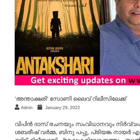
‘അന്താക്ഷരി’ സോണി ലൈവ് റിലീസിലേക്ക്
January 29, 2022
Admin
വിപിന്‍ ദാസ് രചനയും സംവിധാനവും നിർവ്വഹിച
ശബരീഷ് വർമ്മ, ബിനു പപ്പു, പ്രിയങ്ക നായർ എന