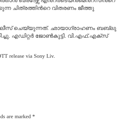
്താൻ ബ്രദേഴ്സ് എന്‍റര്‍ടെയ്ൻമെന്‍റ്സിന്‍റെ
്കുന്ന ചിത്രത്തിന്‍റെ വിതരണം ജീത്തു
ിലീസ് ചെയ്യുന്നത്. ഛായാഗ്രാഹണം ബബ്‌ലു
. എഡിറ്റര്‍ ജോണ്‍കുട്ടി. വി.എഫ്.എക്‌സ്
 OTT release via Sony Liv.
lds are marked
*