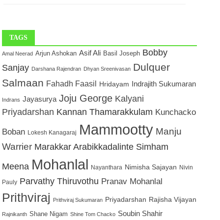
TAGS
Bobby
Asif Ali
Arjun Ashokan
Basil Joseph
Amal Neerad
Dulquer
Sanjay
Darshana Rajendran
Dhyan Sreenivasan
Salmaan
Fahadh Faasil
Indrajith Sukumaran
Hridayam
Joju George
Kalyani
Jayasurya
Indrans
Priyadarshan
Kannan Thamarakkulam
Kunchacko
Mammootty
Manju
Boban
Lokesh Kanagaraj
Warrier
Marakkar Arabikkadalinte Simham
Mohanlal
Meena
Nimisha Sajayan
Nayanthara
Nivin
Parvathy Thiruvothu
Pranav Mohanlal
Pauly
Prithviraj
Priyadarshan
Rajisha Vijayan
Prithviraj Sukumaran
Soubin Shahir
Shane Nigam
Rajnikanth
Shine Tom Chacko