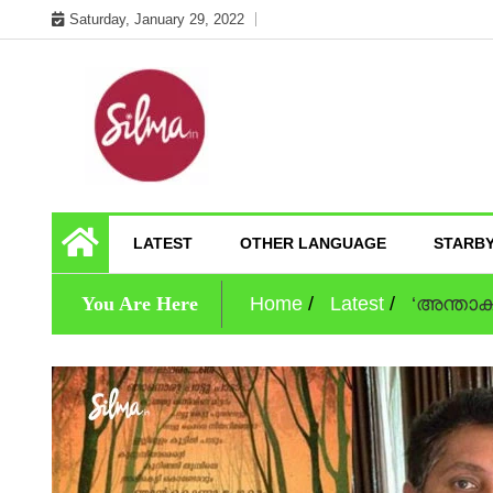
Skip
Saturday, January 29, 2022
to
content
Cinema News In Malayalam
Silma.in
LATEST
OTHER LANGUAGE
STARB
You Are Here
Home
Latest
‘അന്താക