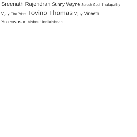
Sreenath Rajendran
Sunny Wayne
Thalapathy
Suresh Gopi
Tovino Thomas
Vineeth
Vijay
Vijay
The Priest
Sreenivasan
Vishnu Unnikrishnan