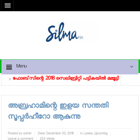
Menu
ഫോബ്‌സിന്റെ 2018 സെലിബ്രിറ്റി പട്ടികയില്‍ മമ്മൂട്ടി
ഒടിയ
െയ്‌ലര്‍
അബ്രഹാമിന്റെ ഇളയ സന്തതി
സൂപ്പര്‍ഹീറോ ആകുന്നു
Posted by
admin
Date:
December 03, 2018
in:
Latest
,
Upcoming
Leave a comment
224 Views