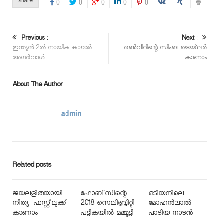
share
0
0
0
0
0
Previous :
Next :
ഇന്ത്യന്‍ 2ല്‍ നായിക കാജല്‍
രണ്‍വീറിന്റെ സിംബ ട്രെയ്‌ലര്‍
അഗര്‍വാള്‍
കാണാം
About The Author
admin
Related posts
ജയലളിതയായി
ഫോബ്‌സിന്റെ
ഒടിയനിലെ
നിത്യ- ഫസ്റ്റ്‌ലുക്ക്
2018 സെലിബ്രിറ്റി
മോഹൻലാൽ
കാണാം
പട്ടികയില്‍ മമ്മൂട്ടി
പാടിയ നാടൻ