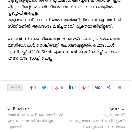
ആദ്യ ആഴ്ചയില്‍ തന്നെ എലിമിനേഷനിലൂടെ പുറത്തായി. ഈ
ചിത്രത്തിന്റെ കൂടുതല്‍ വിശേഷങ്ങള്‍ വരും ദിവസങ്ങളില്‍
പ്രഖ്യാപിക്കപ്പെടും.
മറ്റൊരു ബിഗ് ബോസ് മല്‍സരാര്‍ത്ഥി ദിയ സനയും തനിക്ക്
സിനിമയില്‍ അവസരം ലഭിച്ചതായി വ്യക്തമാക്കിയിട്ടുണ്ട്.
കൂടുതല്‍ സിനിമാ വിശേഷങ്ങള്‍, ട്രെയ്‌ലറുകള്‍, ലൊക്കേഷന്‍
വിഡിയോകള്‍, സെലിബ്രിറ്റി ഫോട്ടോഷൂട്ടുകള്‍, ഫോട്ടാകള്‍
എന്നിവയ്ക്ക് 9447523755 എന്ന നമ്പര്‍ സേവ് ചെയ്ത് cinema
എന്നു വാട്ട്‌സാപ്പ് ചെയ്യൂ
share
0
0
0
0
0
Previous :
Next :
രാജീവ് കുമാറിന്റെ കോളാമ്പിയില്‍
കുടുംബത്തിന്
മുഖ്യ വേഷത്തില്‍ അരിസ്റ്റോ
ബാധ്യതയാകുമെന്ന് പേടിച്ചിട്ടുണ്ട്:
സുരേഷ്
സാബുമോന്‍ – വിഡിയോ