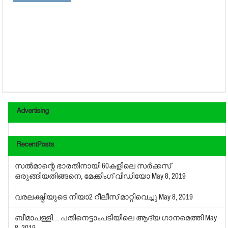
Advertising
RecentPosts
സല്‍മാന്റെ ഭാരതിനായി 60കളിലെ സര്‍ക്കസ്
ഒരുങ്ങിയതിങ്ങനെ, മേക്കിംഗ് വിഡിയോ
May 8, 2019
വരലക്ഷ്മിയുടെ നീയാ2 റീലീസ് മാറ്റിവെച്ചു
May 8, 2019
ബീമാപള്ളി… പതിനെട്ടാംപടിയിലെ ആദ്യ ഗാനമെത്തി
May