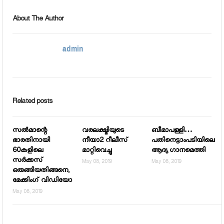
About The Author
admin
Related posts
സല്‍മാന്റെ
വരലക്ഷ്മിയുടെ
ബീമാപള്ളി…
ഭാരതിനായി
നീയാ2 റീലീസ്
പതിനെട്ടാംപടിയിലെ
60കളിലെ
മാറ്റിവെച്ചു
ആദ്യ ഗാനമെത്തി
സര്‍ക്കസ്
May 08, 2019
May 08, 2019
ഒരുങ്ങിയതിങ്ങനെ,
മേക്കിംഗ് വിഡിയോ
May 08, 2019