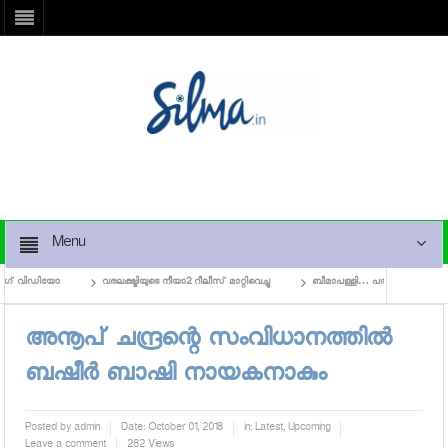
Menu
ഗ് വിഡിയോ
വരലക്ഷ്മിയുടെ നീയാ2 റീലീസ് മാറ്റിവെച്ചു
ബീമാപള്ളി… പതിനെട്ടാംപടിയിലെ 
അനൂപ് ചന്ദ്രന്റെ സംവിധാനത്തില്‍
ബഷീര്‍ ബാഷി നായകനാകും
Posted by
admin
Date:
October 01, 2018
in:
Latest
,
Upcoming
Leave a comment
282 Views