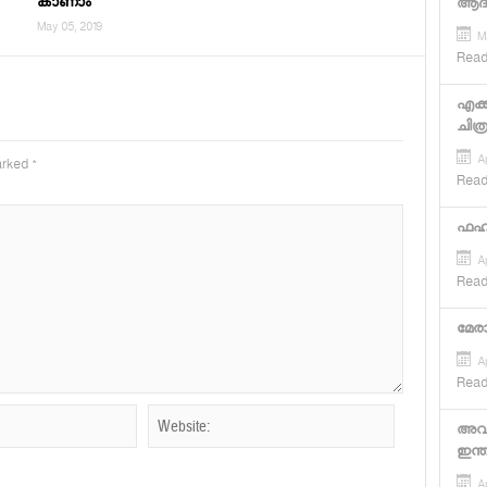
കാണാം
ആദ്യ
May 05, 2019
M
Read
എക്
ചിത്
Ap
marked
*
Read
ഫഹദ
Ap
Read
മേരാ
Ap
Read
അവഞ
ഇന്ത