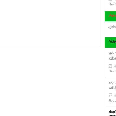
Ap
Read
Adve
പുതിയ
Vide
ദുര്
വി
M
Read
ഒറ്റ
ഫിറ
M
Read
ഹെവ