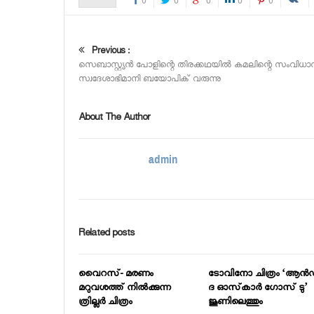
0
0
0
0
0
Previous :
സെബാസ്റ്റ്യന്‍ പോളിന്റെ തിരക്കഥയില്‍ കമലിന്റെ സംവിധാ
സ്വദേശാഭിമാനി ബയോപിക് വരുന്നു
About The Author
admin
Related posts
വൈറസ്- മരണം
ടോവിനോ ചിത്രം ‘ആന്‍
മറുവശത്ത് നില്‍ക്കുന്ന
ദ ഓസ്‌കാര്‍ ഗോസ് ടു’
ത്രില്ലര്‍ ചിത്രം
ജൂണിലെത്തും