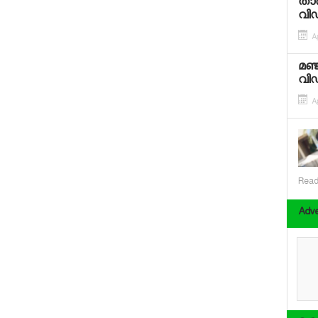
താര
വി
Ap
മഞ്
വി
Ap
Read
Adve