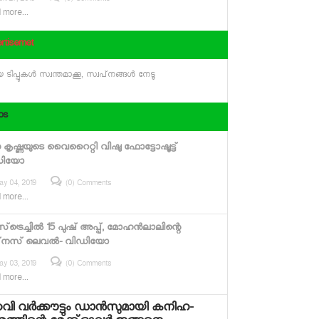
ril 27, 2019
(0) Comments
 more...
rtisemet
 ടിപ്പുകള്‍ സ്വന്തമാക്കൂ, സ്വപ്‌നങ്ങള്‍ നേടൂ
os
‍ഗ കൃഷ്ണയുടെ വൈറൈറ്റി വിഷു ഫോട്ടോഷൂട്ട്
ഡിയോ
ay 04, 2019
(0) Comments
 more...
 സ്‌ട്രെച്ചില്‍ 15 പുഷ് അപ്പ്, മോഹന്‍ലാലിന്റെ
്റ്‌നസ് ലെവല്‍- വിഡിയോ
ay 03, 2019
(0) Comments
 more...
ി വര്‍ക്കൗട്ടും ഡാന്‍സുമായി കനിഹ-