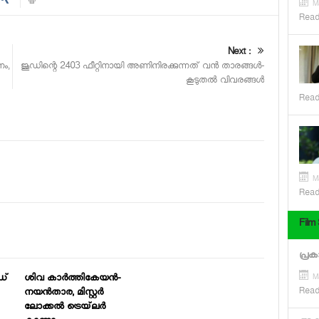
M
Read
Next :
നം,
ജൂഡിന്റെ 2403 ഫീറ്റിനായി അണിനിരക്കുന്നത് വന്‍ താരങ്ങള്‍-
കൂടുതല്‍ വിവരങ്ങള്‍
Read
M
Read
Film
പ്രകാ
ഡ്
ശിവ കാര്‍ത്തികേയന്‍-
M
Read
നയന്‍താര, മിസ്റ്റര്‍
ലോക്കല്‍ ട്രെയ്‌ലര്‍