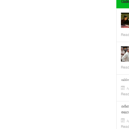
Gall
Read
Read
ഫാഷ
Ap
Read
ദര്‍
ലൊക്
Ap
Read