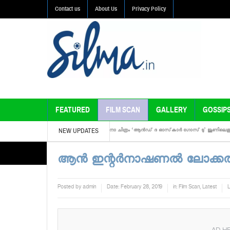
Contact us
About Us
Privacy Policy
FEATURED
FILM SCAN
GALLERY
GOSSIP
NEW UPDATES
ന്ന ത്രില്ലര്‍ ചിത്രം
ടോവിനോ ചിത്രം ‘ആന്‍ഡ് ദ ഓസ്‌കാര്‍ ഗോസ് ടു’ ജൂണിലെത്തും
ആന്‍ ഇന്റര്‍നാഷണല്‍ ലോക്കല്‍ സ്
Posted by
admin
Date:
February 28, 2019
in:
Film Scan
,
Latest