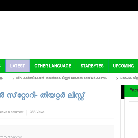
S
LATEST
OTHER LANGUAGE
STARBYTES
UPCOMING
ശിവ കാര്‍ത്തികേയന്‍- നയന്‍താര, മിസ്റ്റര്‍ ലോക്കല്‍ ട്രെയ്‌ലര്‍ കാണാം
പരമപഥം വിളയാട്ട്- തൃഷ ചി
Fac
‌റ്റോറി- തിയറ്റര്‍ ലിസ്റ്റ്
Leave a comment
353 Views