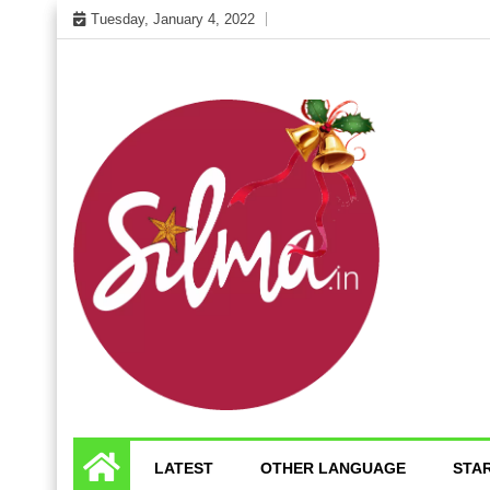
Skip
Tuesday, January 4, 2022
to
content
Cinema News In Malayalam
Silma.in
LATEST
OTHER LANGUAGE
STA