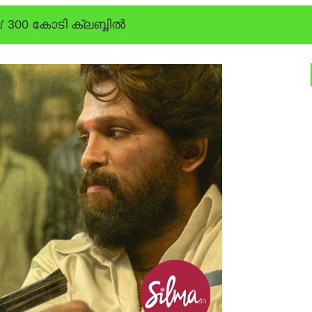
’ 300 കോടി ക്ലബ്ബില്‍