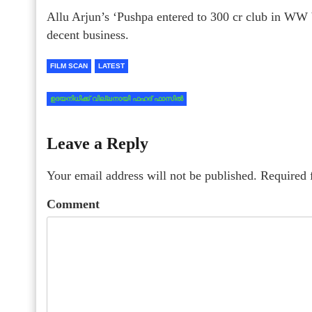
Allu Arjun’s ‘Pushpa entered to 300 cr club in WW b
decent business.
FILM SCAN
LATEST
ഉദയനിധിക്ക് വില്ലനായി ഫഹദ് ഫാസില്‍
Leave a Reply
Your email address will not be published.
Required 
Comment