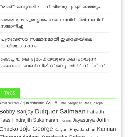
“രണ്ട് ” ജനുവരി 7 – ന് തീയേറ്ററുകളിലെത്തും
പത്മരാജൻ പുരസ്കാരം ഡോ.സുവിദ് വിൽസണിന്
സമ്മാനിച്ചു
പുതുവത്സര സമ്മാനമായി ഇക്കാക്കയിലെ
വിഡിയോ ഗാനം
കൊച്ചിയിലെ ഭൂമാഫിയയുടെ കഥ പറയുന്ന
‘ഹൈദർ’ വെബ് സീരീസ് ജനുവരി 14 ന് റിലീസ്
TAGS
Asif Ali
Arjun Ashokan
Amal Neerad
Balu Varghese
Basil Joseph
Dulquer Salmaan
Bobby Sanjay
Fahadh
Joffin
Faasil
Jayasurya
Indrajith Sukumaran
Indrans
Joju George
Chacko
Kannan
Kalyani Priyadarshan