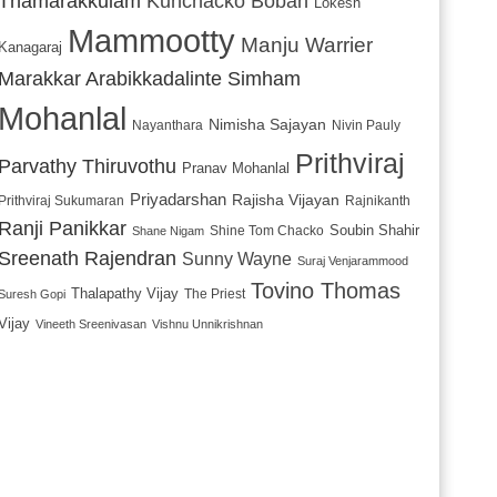
Thamarakkulam
Kunchacko Boban
Lokesh
Mammootty
Manju Warrier
Kanagaraj
Marakkar Arabikkadalinte Simham
Mohanlal
Nimisha Sajayan
Nayanthara
Nivin Pauly
Prithviraj
Parvathy Thiruvothu
Pranav Mohanlal
Priyadarshan
Rajisha Vijayan
Prithviraj Sukumaran
Rajnikanth
Ranji Panikkar
Soubin Shahir
Shine Tom Chacko
Shane Nigam
Sreenath Rajendran
Sunny Wayne
Suraj Venjarammood
Tovino Thomas
Thalapathy Vijay
The Priest
Suresh Gopi
Vijay
Vineeth Sreenivasan
Vishnu Unnikrishnan