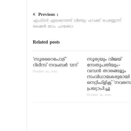
Previous :
എഫ്ബി എക്കൌണ്ട് വീണ്ടും ഹാക്ക് ചെയ്തെന്ന്
ഷൈന്‍ ടോം ചാക്കോ
Related posts
‘സൂരറൈപോട്ര്’
സൂര്യയും വിജയ്
റിലീസ് നവംബര്‍ 12ന്
സേതുപതിയും-
വമ്പന്‍ താരങ്ങളും
October 30, 2020
സംവിധായകരുമായി
നെറ്റിഫ്ളിക്സ് ‘നവരസ
പ്രഖ്യാപിച്ചു
October 28, 2020