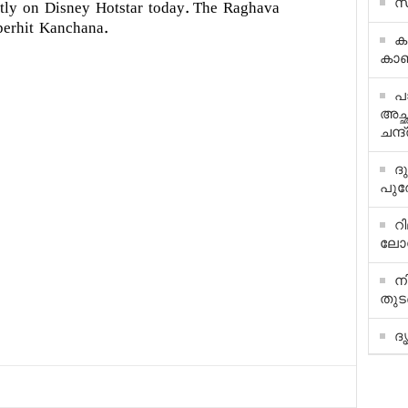
സ
ctly on Disney Hotstar today. The Raghava
perhit Kanchana.
കമ
കാ
പാ
അച്
ചന്ദ
ദു
പുര
റി
ലോക
ന
തുടങ
ദൃ