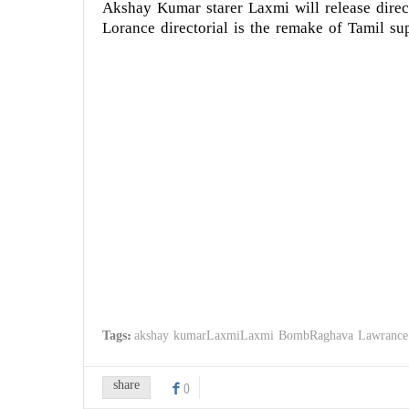
Akshay Kumar starer Laxmi will release dire
Lorance directorial is the remake of Tamil su
Tags:
akshay kumarLaxmiLaxmi BombRaghava Lawrance
share
0