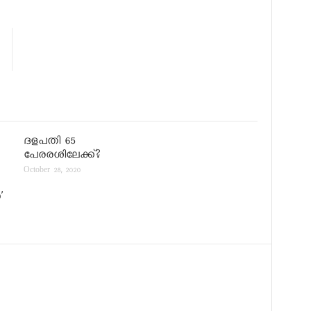
ദളപതി 65
പേരരശിലേക്ക്?
October 28, 2020
’