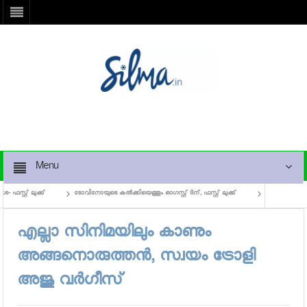
Menu
റ്റ് ലുക്ക്
ടോവിനോയുടെ കല്‍ക്കിയെത്തും ഓഗസ്റ്റ് 8ന്, ഫസ്റ്റ് ലുക്ക്
എബിസിഡി തെലുങ്ക
എല്ലാ സിനിമയിലും കാണും
അങ്ങനൊരുത്തന്‍, സ്വയം ട്രോളി
അജു വര്‍ഗീസ്