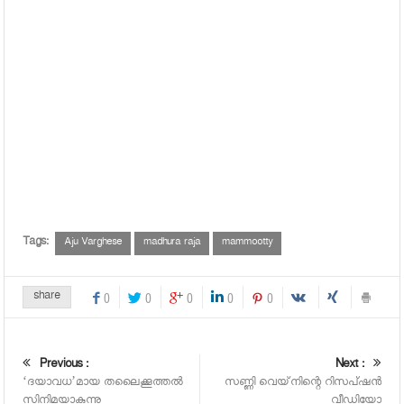
Tags:
Aju Varghese
madhura raja
mammootty
share
0
0
0
0
0
Previous :
Next :
‘ദയാവധ’മായ തലൈക്കൂത്തല്‍
സണ്ണി വെയ്‌നിന്റെ റിസപ്ഷന്‍
സിനിമയാകുന്നു
വീഡിയോ