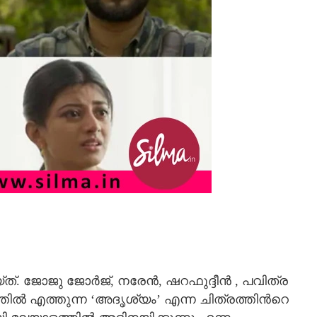
. ജോജു ജോർജ്, നരേൻ, ഷറഫുദ്ദീൻ , പവിത്ര
ില്‍ എത്തുന്ന ‘അദൃശ്യം’ എന്ന ചിത്രത്തിന്‍റെ