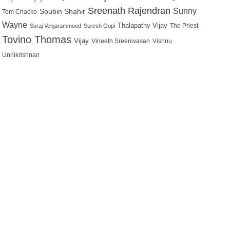
Sreenath Rajendran
Sunny
Soubin Shahir
Tom Chacko
Wayne
Thalapathy Vijay
The Priest
Suraj Venjarammood
Suresh Gopi
Tovino Thomas
Vijay
Vineeth Sreenivasan
Vishnu
Unnikrishnan