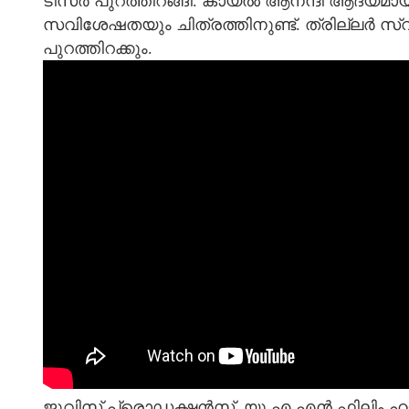
ടീസര്‍ പുറത്തിറങ്ങി. കായൽ ആനന്ദി ആദ്യമാ
സവിശേഷതയും ചിത്രത്തിനുണ്ട്. ത്രില്ലര്‍ സ്
പുറത്തിറക്കും.
ജുവിസ് പ്രൊഡക്ഷന്‍സ്, യു എ എൻ ഫിലിം