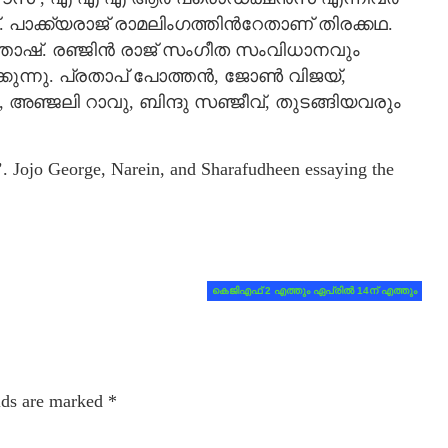
 പാക്ക്യരാജ് രാമലിംഗത്തിന്‍റേതാണ് തിരക്കഥ.
തോഷ്. രഞ്ജിൻ രാജ് സംഗീത സംവിധാനവും
ുന്നു. പ്രതാപ് പോത്തൻ, ജോൺ വിജയ്,
അഞ്ജലി റാവു, ബിന്ദു സഞ്ജീവ്, തുടങ്ങിയവരും
m’. Jojo George, Narein, and Sharafudheen essaying the
കെജിഎഫ് 2 എത്തും ഏപ്രില്‍ 14ന് എത്തും
lds are marked
*