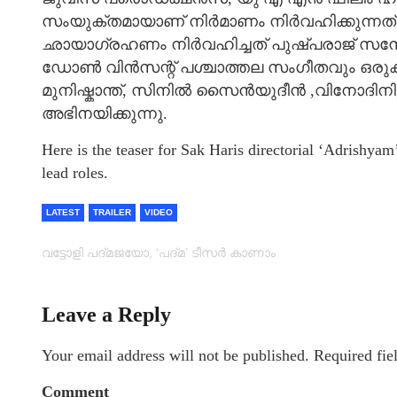
സംയുക്തമായാണ് നിര്‍മാണം നിര്‍വഹിക്കുന്നത്.
ഛായാഗ്രഹണം നിർവഹിച്ചത് പുഷ്പരാജ് സന്
ഡോൺ വിൻസന്റ് പശ്ചാത്തല സംഗീതവും ഒരുക്ക
മുനിഷ്കാന്ത്, സിനിൽ സൈൻയുദീൻ ,വിനോദിനി, 
അഭിനയിക്കുന്നു.
Here is the teaser for Sak Haris directorial ‘Adrishya
lead roles.
LATEST
TRAILER
VIDEO
വട്ടോളി പദ്മജയോ, ‘പദ്മ’ ടീസർ കാണാം
Leave a Reply
Your email address will not be published.
Required fie
Comment