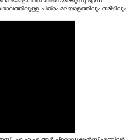
യി മലയാളത്തിൽ അഭിനയിക്കുന്നു എന്ന
വഭാവത്തിലുള്ള ചിത്രം മലയാളത്തിലും തമിഴിലും
 ഹൗസ് , എ എ എ ആർ പ്രൊഡക്ഷൻസ് എന്നിവർ