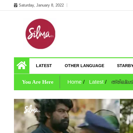
Skip
Saturday, January 8, 2022
to
content
Cinema News In Malayalam
Silma.in
LATEST
OTHER LANGUAGE
STARB
You Are Here
Home
Latest
ത്രില്ലട