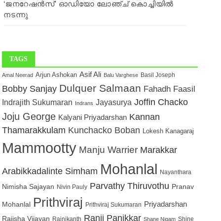
‘ജനറേഷൻസ്’ ഓഡിയോ ലോഞ്ച് കൊച്ചിയിൽ
നടന്നു
TAGS
Asif Ali
Arjun Ashokan
Basil Joseph
Amal Neerad
Balu Varghese
Dulquer Salmaan
Bobby Sanjay
Fahadh Faasil
Joffin Chacko
Jayasurya
Indrajith Sukumaran
Indrans
Joju George
Kannan
Kalyani Priyadarshan
Thamarakkulam
Kunchacko Boban
Lokesh Kanagaraj
Mammootty
Manju Warrier
Marakkar
Mohanlal
Arabikkadalinte Simham
Nayanthara
Parvathy Thiruvothu
Nimisha Sajayan
Pranav
Nivin Pauly
Prithviraj
Mohanlal
Priyadarshan
Prithviraj Sukumaran
Ranji Panikkar
Rajisha Vijayan
Rajnikanth
Shine
Shane Nigam