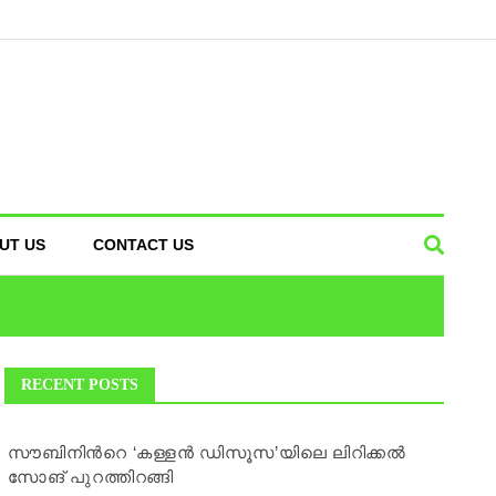
UT US
CONTACT US
RECENT POSTS
സൗബിനിന്‍റെ ‘കള്ളന്‍ ഡിസൂസ’യിലെ ലിറിക്കൽ
സോങ് പുറത്തിറങ്ങി