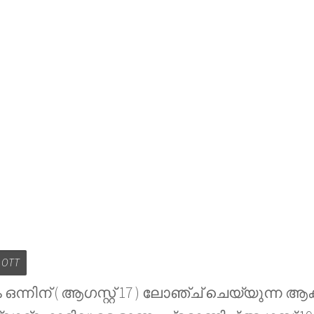
n OTT
ം ഒന്നിന് ( ആഗസ്റ്റ് 17 ) ലോഞ്ച് ചെയ്യുന്ന