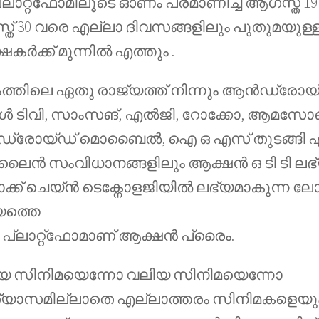
 പ്ലാറ്റ്ഫോമിലൂടെ ഓണം പ്രമാണിച്ച് ആഗസ്ത് 
ത് 30 വരെ എല്ലാ ദിവസങ്ങളിലും പുതുമയുള
്ഷകർക്ക് മുന്നിൽ എത്തും .
്തിലെ ഏതു രാജ്യത്ത് നിന്നും ആൻഡ്രോയ്ഡ
ിൾ ടിവി, സാംസങ്, എൽജി, റോക്കോ, ആമസ
രോയ്ഡ് മൊബൈൽ, ഐ ഒ എസ് തുടങ്ങി എ
ൻ സംവിധാനങ്ങളിലും ആക്ഷൻ ഒ ടി ടി ലഭ്
ക്ക്‌ ചെയ്ൻ ടെക്നോളജിയിൽ ലഭ്യമാകുന്ന ല
ത്തെ
ടി പ്ലാറ്റ്ഫോമാണ് ആക്ഷൻ പ്രൈം.
യ സിനിമയെന്നോ വലിയ സിനിമയെന്നോ
്യാസമില്ലാതെ എല്ലാത്തരം സിനിമകളെയും