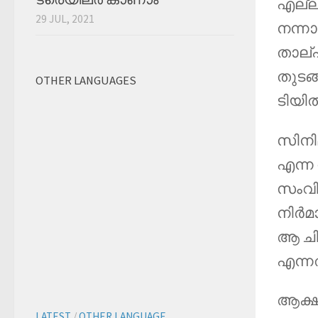
എല്ല
29 JUL, 2021
നന്ന
താല്പ
തുടങ
OTHER LANGUAGES
ടിയി
സിനി
എന്ന
സംവിധ
നിർമ
ആ ചിത
എന്ന
ആക്ഷൻ
LATEST
/
OTHER LANGUAGE