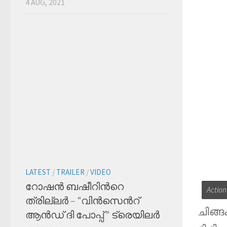
4 AUG, 2021
LATEST
/
TRAILER
/
VIDEO
റോഷൻ ബഷീറിന്‍റെ
Actio
ത്രില്ലർ – “വിൻസെന്‍റ്
ചിങ്ങ
ആൻഡ് ദി പോപ്പ് ” ട്രെയിലര്‍