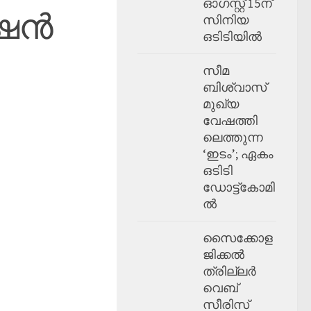
ഓഗസ്റ്റ് 15ന്
്ഷൻ
സിനിയ
ഒടിടിയിൽ
സീമ
ബിശ്വാസ്
മുഖ്യ
വേഷത്തി
ലെത്തുന്ന
‘ഇടം’; ഏകം
ഒടിടി
ഡോട്ട്കോമി
ൽ
സൈക്കോള
ജിക്കൽ
ത്രില്ലർ
വെബ്
സീരിസ്