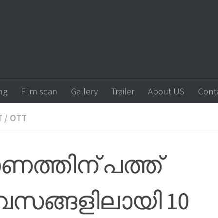
ng
Film scan
Gallery
Trailer
About US
Cont
T
/
OTT
ത്തിന് പത്ത്
വസങ്ങളിലായി 10