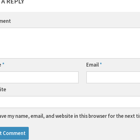
 A REPLY
ment
e
*
Email
*
ite
ave my name, email, and website in this browser for the next 