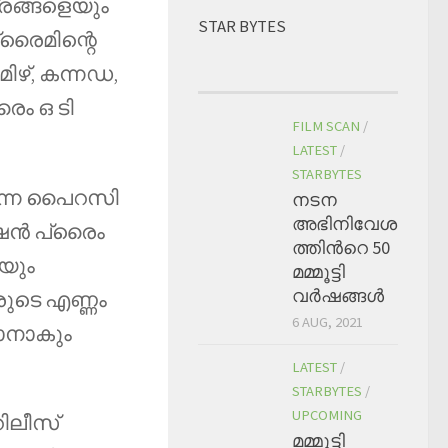
്രങ്ങളെയും
STAR BYTES
്രൈമിന്റെ
മിഴ്, കന്നഡ,
ൈം ഒ ടി
FILM SCAN
/
LATEST
/
STARBYTES
ുന്ന പൈറസി
നടന
അഭിനിവേശ
്ഷൻ പ്രൈം
ത്തിന്‍റെ 50
െയും
മമ്മൂട്ടി
വര്‍ഷങ്ങള്‍
രുടെ എണ്ണം
6 AUG, 2021
യാനാകും
LATEST
/
STARBYTES
/
UPCOMING
റിലീസ്
മമ്മൂട്ടി