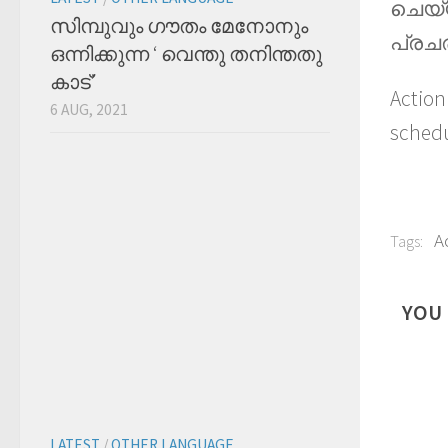
ചെയ്
സിമ്പുവും ഗൗതം മേനോനും
പ്രച
ഒന്നിക്കുന്ന ‘ വെന്തു തനിന്തതു
കാട്’
Action
6 AUG, 2021
schedu
Ac
Tags:
YOU 
LATEST
/
OTHER LANGUAGE