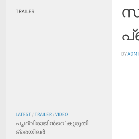
സ
TRAILER
പ്
BY
ADM
LATEST
/
TRAILER
/
VIDEO
പൃഥ്വിരാജിന്‍റെ ‘കുരുതി’
ട്രെയിലര്‍