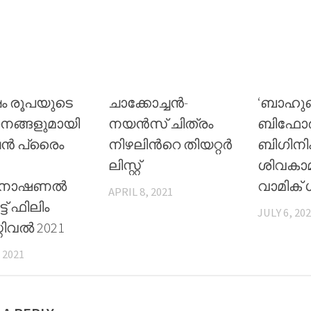
ഷം രൂപയുടെ
ചാക്കോച്ചന്‍-
‘ബാഹു
നങ്ങളുമായി
നയന്‍സ് ചിത്രം
ബിഫോർ
ൻ പ്രൈം
നിഴലിന്‍റെ തിയറ്റര്‍
ബിഗിനി
ലിസ്റ്റ്
ശിവകാ
റർനാഷണൽ
വാമിക് ഗ
APRIL 8, 2021
ട് ഫിലിം
JULY 6, 20
്റിവൽ 2021
 2021