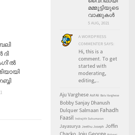
വൈറലായി
മമ്മൂട്ടിയുടെ
വാക്കുകള്‍
5 AUG, 2021
A WORDPRESS
ബലി
COMMENTER SAYS:
Hi, this is a
 ദി
comment. To get
ംഗി’ൽ
started with
മിയായി
moderating,
ബ്ബി
editing,...
21
Aju Varghese
Asif Ali
Balu Varghese
Bobby Sanjay Dhanush
Fahadh
Dulquer Salmaan
Faasil
Indrajith Sukumaran
Joffin
Jayasurya
Jeethu Joseph
Chacko
Joju George
Kalyani