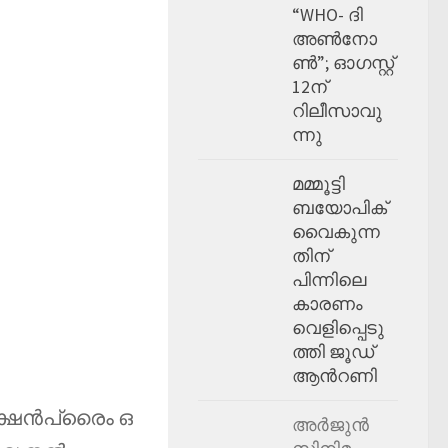
“WHO- ദി
അൺനോ
ൺ”; ഓഗസ്റ്റ്
12ന്
റിലീസാവു
ന്നു
മമ്മൂട്ടി
ബയോപിക്
വൈകുന്ന
തിന്
പിന്നിലെ
കാരണം
വെളിപ്പെടു
ത്തി ജൂഡ്
ആന്‍റണി
 ആക്ഷൻപ്രൈം ഒ
അർജുൻ