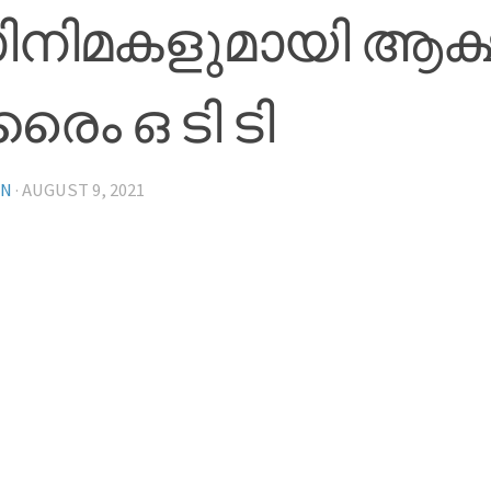
ിനിമകളുമായി ആക
രൈം ഒ ടി ടി
IN
·
AUGUST 9, 2021