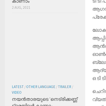
ടി ടി
കാണാം
2 AUG, 2021
ആഗസ്
പ്രേക
ലോകത
ആപ്പ
ആൻഡ്
ഓൺലൈ
ബ്ലോ
ആദ്യ
ഒ ടി 
LATEST
/
OTHER LANGUAGE
/
TRAILER
/
ചെറി
VIDEO
വ്യത
നയന്‍താരയുടെ ‘നെട്രിക്കണ്ണ്’
ട്രെയിലര്‍ കാണാം