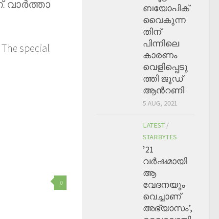
. വാർത്താ
ബയോപിക്
വൈകുന്ന
തിന്
പിന്നിലെ
 The special
കാരണം
വെളിപ്പെടു
ത്തി ജൂഡ്
ആന്‍റണി
5 AUG, 2021
LATEST
/
STARBYTES
’21
വര്‍ഷമായി
ആ
0
വേദനയും
വെച്ചാണ്
അഭ്യാസം’,