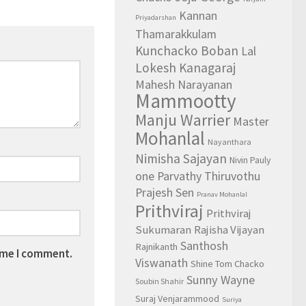
Kannan
Priyadarshan
Thamarakkulam
Kunchacko Boban
Lal
Lokesh Kanagaraj
Mahesh Narayanan
Mammootty
Manju Warrier
Master
Mohanlal
Nayanthara
Nimisha Sajayan
Nivin Pauly
one Parvathy Thiruvothu
Prajesh Sen
Pranav Mohanlal
Prithviraj
Prithviraj
Sukumaran
Rajisha Vijayan
Santhosh
Rajnikanth
time I comment.
Viswanath
Shine Tom Chacko
Sunny Wayne
Soubin Shahir
Suraj Venjarammood
Suriya