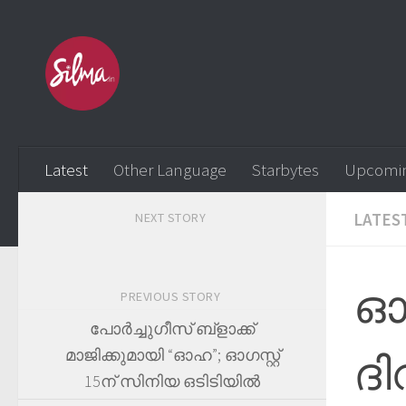
Skip to content
Latest
Other Language
Starbytes
Upcomi
LATES
NEXT STORY
ഓണ
PREVIOUS STORY
പോർച്ചുഗീസ് ബ്ളാക്ക്
മാജിക്കുമായി “ഓഹ”; ഓഗസ്റ്റ്
ദി
15ന് സിനിയ ഒടിടിയിൽ