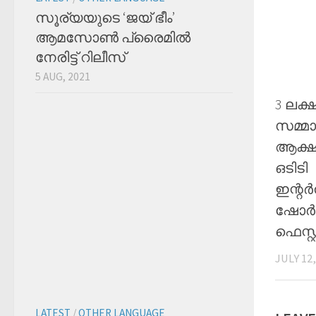
സൂര്യയുടെ ‘ജയ് ഭീം’
ആമസോണ്‍ പ്രൈമില്‍
നേരിട്ട് റിലീസ്
5 AUG, 2021
3 ലക്
സമ്മാ
ആക്ഷ
ഒടിടി
ഇന്
ഷോർട്
ഫെസ്റ
JULY 12,
LATEST
/
OTHER LANGUAGE