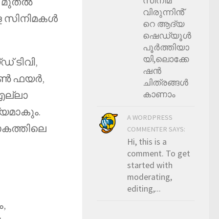
സിനിമ
19 മുതൽ
വിരുന്നിൻ്
്ള സിനിമകൾ
റെ ആദ്യ
ഷെഡ്യൂള്‍
പൂര്‍ത്തിയാ
യി,ലൊക്കേ
് ടിവി,
ഷന്‍
ോൺ ഫയർ,
ചിത്രങ്ങള്‍
കാണാം
ല്ലാ
യമാകും.
A WORDPRESS
ോകത്തിലെ
COMMENTER SAYS:
Hi, this is a
comment. To get
started with
moderating,
editing,...
,