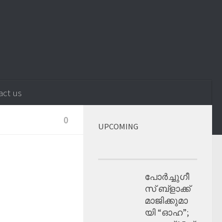
act us
0
UPCOMING
പോർച്ചുഗീ
സ് ബ്ളാക്ക്
മാജിക്കുമാ
യി “ഓഹ”;