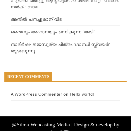
പച്ചയ്ക്ക് ചതിച്ചു, ആസ്തിയുടെ 70 ശതമാനവും ചിലര്‍ക്ക്
നല്‍കി: ബാല
അനിൽ പനച്ചൂരാന് വിട
ഷൈനും അഹാനയും ഒന്നിക്കുന്ന ‘അടി’
നാദിര്‍ഷ- ജയസൂര്യ ചിത്രം ‘ഗാന്ധി സ്ക്വയര്‍’
തുടങ്ങുന്നു
RECENT COMMENTS
A WordPress Commenter
on Hello world!
@Silma Webcasting Media | Design & develop by