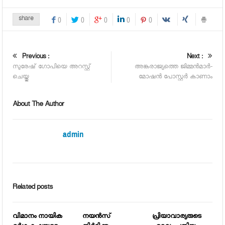
share
0
0
0
0
0
Previous :
Next :
സുരേഷ് ഗോപിയെ അറസ്റ്റ്
അങ്കരാജ്യത്തെ ജിമ്മന്‍മാര്‍-
ചെയ്തു
മോഷന്‍ പോസ്റ്റര്‍ കാണാം
About The Author
admin
Related posts
വിമാനം നായിക
നയന്‍സ്
പ്രിയാവാര്യരുടെ