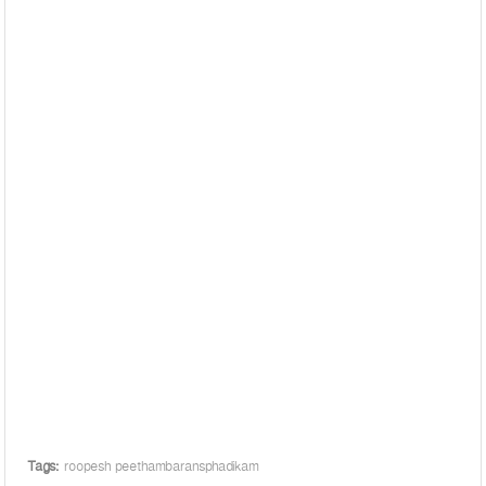
Tags:
roopesh peethambaransphadikam