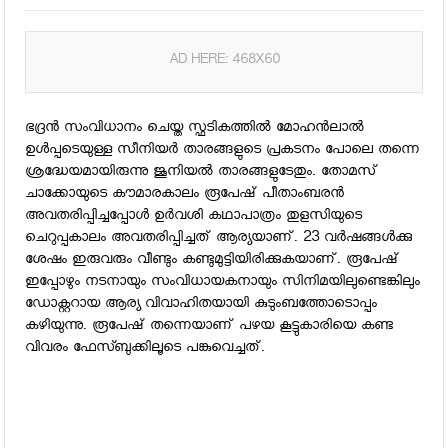
AD HERE: 468X60
ഭദ്രന്‍ സംവിധാനം ചെയ്ത സ്ഫടികത്തില്‍ മോഹന്‍ലാല്‍
ഉള്‍പ്പടെയുള്ള സീനിയര്‍ താരങ്ങളുടെ പ്രകടനം പോലെ തന്നെ
ശ്രദ്ധേയമായിരുന്നു ജൂനിയല്‍ താരങ്ങളുടേതും. തോമസ്
ചാക്കോയുടെ കൗമാരകാലം രൂപേഷ് പീതാംബരന്‍
അവതരിപ്പിച്ചപ്പോള്‍ ഉര്‍വശി കഥാപാത്രം തുളസിയുടെ
ചെറുപ്പകാലം അവതരിപ്പിച്ചത് ആര്യയാണ്. 23 വര്‍ഷങ്ങള്‍ക്കു
ശേഷം ഇരുവരും വീണ്ടും കണ്ടുമുട്ടിയിരിക്കുകയാണ്. രൂപേഷ്
ഇപ്പോഴും നടനായും സംവിധായകനായും സിനിമയിലുണ്ടെങ്കിലും
ഡോക്റ്ററായ ആര്യ വിവാഹിതയായി കുടുംബത്തോടൊപ്പം
കഴിയുന്നു. രൂപേഷ് തന്നെയാണ് പഴയ കൂട്ടുകാരിയെ കണ്ട
വിവരം ഫേസ്ബുക്കിലൂടെ പങ്കുവെച്ചത്.