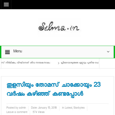
Menu
 നിര്‍മിക്കും, വിഘ്‌നേശ് ശിവ നായകനാകും
പ്രിയാവാര്യരുടെ ഏറ്റവും പുതിയ ഫോട്ടോഷൂട്ട് കാണാം
തുളസിയും തോമസ് ചാക്കോയും 23
വര്‍ഷം കഴിഞ്ഞ് കണ്ടപ്പോള്‍
Posted by
admin
Date:
January 15, 2018
in:
Latest
,
Starbytes
Leave a comment
574 Views