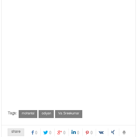
Tags:
mohanlal
odiyan
Va Sreekumar
share
0
0
0
0
0