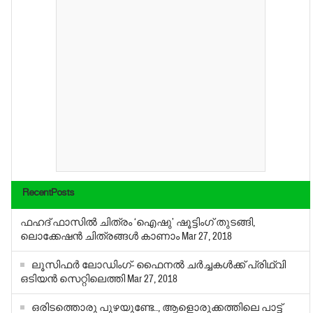
RecentPosts
ഫഹദ് ഫാസില്‍ ചിത്രം ‘ഐഷു’ ഷൂട്ടിംഗ് തുടങ്ങി,
ലൊക്കേഷന്‍ ചിത്രങ്ങള്‍ കാണാം
Mar 27, 2018
ലൂസിഫർ ലോഡിംഗ്- ഫൈനൽ ചർച്ചകൾക്ക് പ്രിഥ്വി
ഒടിയൻ സെറ്റിലെത്തി
Mar 27, 2018
ഒരിടത്തൊരു പുഴയുണ്ടേ.., ആളൊരുക്കത്തിലെ പാട്ട്