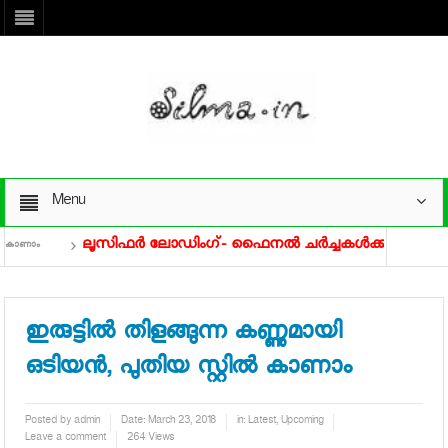
Menu
ലൂസിഫർ ലോഡിംഗ്- ഫൈനൽ ചർച്ചകൾക്ക് പ്രിഥ്വി ഒടി
കാണാം
 ചിത്രം പൂര്‍ത്തിയാക്കാതെ ഉപേക്ഷിച്ചു, തന്നെ ഒതുക്കുന്നവരെ കുറിച്ച് ഗോകുല്‍ സുരേഷ്
ഇരുട്ടില്‍ തിളങ്ങുന്ന കണ്ണുമായി
ഒടിയന്‍, പുതിയ സ്റ്റില്‍ കാണാം
Posted by
admin
Date:
March 23, 2018
in:
Latest
,
Upcoming
Leave a comment
264 Views