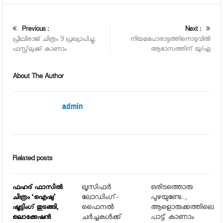
Previous :
Next :
പ്രിഥ്വിരാജ് ചിത്രം 9 പ്രഖ്യാപിച്ചു;
നിയമപോരാട്ടത്തിനൊടുവില്‍
ഫസ്റ്റ്‌ലുക്ക് കാണാം
ആഭാസത്തിന് യു/എ
About The Author
admin
Related posts
ലൂസിഫർ
ഒരിടത്തൊരു
ഫഹദ് ഫാസില്‍
ലോഡിംഗ്-
പുഴയുണ്ടേ..,
ചിത്രം ‘ഐഷു’
ഫൈനൽ
ആളൊരുക്കത്തിലെ
ഷൂട്ടിംഗ് തുടങ്ങി,
ചർച്ചകൾക്ക്
പാട്ട് കാണാം
ലൊക്കേഷന്‍