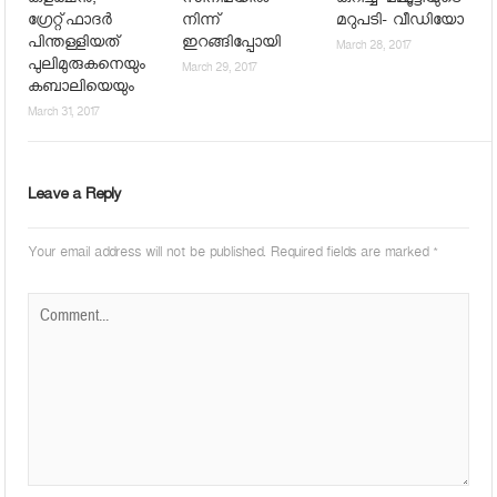
കളക്ഷന്‍;
സിനിമയില്‍
കുറിച്ച് മമ്മൂട്ടിയുടെ
ഗ്രേറ്റ്ഫാദര്‍
നിന്ന്
മറുപടി- വീഡിയോ
പിന്തള്ളിയത്
ഇറങ്ങിപ്പോയി
March 28, 2017
പുലിമുരുകനെയും
March 29, 2017
കബാലിയെയും
March 31, 2017
Leave a Reply
Your email address will not be published.
Required fields are marked
*