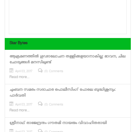
Star Bytes
ആക്രമണത്തില്‍ ഗൂഢാലോചന തള്ളിക്കളയാനാകില്ല: ഭാവന, ചില
ചോദ്യങ്ങള്‍ മനസിലുണ്ട്
April 03, 2017
(0) Comments
Read more...
ചുംബന സമരം സദാചാര പൊലീസിംഗ് പോലെ ബുദ്ധിശൂന്യം:
പാര്‍വതി
April 03, 2017
(0) Comments
Read more...
ശ്രീനാഥ് രാജേന്ദ്രനും ഗൗതമി നായരും വിവാഹിതരായി