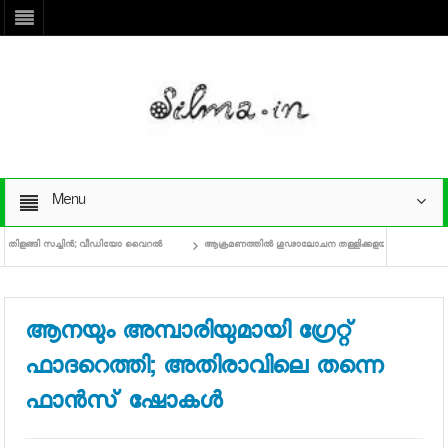
Menu
്ങി സച്ചിന്‍; വീഡിയോ വൈറല്‍
ആക്രമണത്തില്‍ ഗൂഢാലോചന തള്ളിക്കളയാനാകില്ല: ഭാവന, ചില
ആനയും അമ്പാരിയുമായി ഗ്രേറ്റ്
ഫാദറെത്തി; അതിരാവിലെ തന്നെ
ഫാന്‍സ് ഷോകള്‍