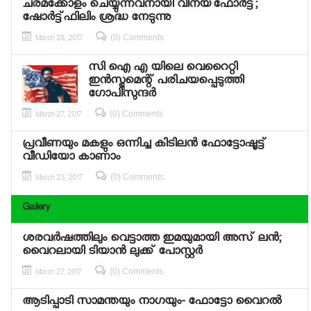
ചരമക്കോളം ചെയ്യുന്നവനായി വിനയ്‌ഫോര്‍ട്ട്;
ഷോര്‍ട്ട്ഫിലിം ശ്രദ്ധ നേടുന്നു
(0) Comments
March 28, 2017
സി ഐ എ യിലെ വെറൈറ്റി
ഇന്‍സ്ട്രുമെന്റ് പരിചയപ്പെടുത്തി
ഗോപിസുന്ദര്‍
(0) Comments
March 27, 2017
പ്രവീണയും മകളും ഒന്നിച്ച കിടിലന്‍ ഫോട്ടോഷൂട്ട്
വീഡിയോ കാണാം
(0) Comments
March 23, 2017
Gallery
ശരവര്‍ഷത്തിലും വെട്ടാത്ത ഇമയുമായി അസ് ലന്‍;
വൈറലായി ടിയാന്‍ ലുക്ക് പോസ്റ്റര്‍
(0) Comments
March 27, 2017
ആടിപ്പാടി സാമന്തയും നാഗയും- ഫോട്ടോ വൈറല്‍