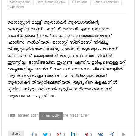
Posted by
admin
Date:
March 30, 2017
in:
Film Scan
Leave a comment
3248 Views
മെഗാസ്റ്റാര്‍ മമ്മൂട്ടി ആരാധകര്‍ ആവേശത്തിന്റെ
കൊടുമുടിയിലാണ്. ഹനീഫ് അദേനി എന്ന നവാഗത
സംവിധായകന് സ്വപ്‌നം പോലൊരു അരങ്ങേറ്റമാണ്
ഫാന്‍സ് നല്‍കിയത്. ഓഗസ്റ്റ് സിനിമാസ് നിര്‍മിച്ച്
തിയറ്ററുകളിലെത്തിയ ഗ്രേറ്റ് ഫാദറിന് നൂറോളം ഫാന്‍സ്
ഷോകളാണ് കേരളത്തില്‍ മാത്രം നടക്കുന്നത്. മിഡില്‍
ഈസ്റ്റിലും ഓസ്‌ട്രേലിയ, ഇംഗ്ലണ്ട് എന്നിവ ഉള്‍പ്പടെയുള്ള മറ്റ്
രാഷ്ട്രങ്ങളിലും ഫാന്‍സ് ഷോകള്‍ നടക്കുന്നു. ചിലയിടങ്ങളില്‍
ആനയുള്‍പ്പടെയുള്ള ആഘോഷ തിമിര്‍പ്പോടെയാണ്
ആരാധകര്‍ തിയറ്ററിലെത്തിയത്. ആദ്യ ദിന കളക്ഷനില്‍
പുതിയ ചരിത്രം കുറിക്കാന്‍ ഗ്രേറ്റ്ഫാദറിനാകുമെന്നാണ്
ആരാധകരുടെ പ്രതീക്ഷ.
Tags:
haneef adeni
the great father
mammootty
share
0
0
0
0
0