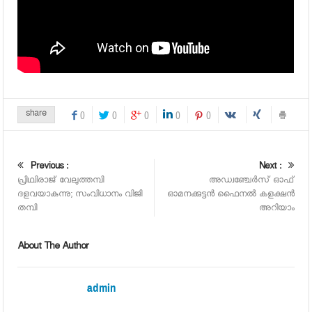
share
0
0
0
0
0
Previous :
Next :
പ്രിഥ്വിരാജ് വേലുത്തമ്പി
അഡ്വഞ്ചേര്‍സ് ഓഫ്
ദളവയാകുന്നു; സംവിധാനം വിജി
ഓമനക്കുട്ടന്‍ ഫൈനല്‍ കളക്ഷന്‍
തമ്പി
അറിയാം
About The Author
admin