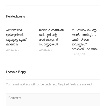
Related posts
പറവയിലെ
ജന്‍മ ദിനത്തില്‍
ചെക്കനും പെണ്ണ്
ദുൽഖുറിന്റെ
ഡിക്യുവിന്റെ
ടെന്‍ഷനടിച്ച്…
വ്യത്യസ്ത ലുക്ക്
സര്‍പ്രൈസ്
ചങ്ക്‌സിലെ
കാണാം
പോസ്റ്ററുകള്‍
വെഡ്ഡിംഗ്
സോംഗ് കാണാം
July 29, 2017
July 28, 2017
July 28, 2017
Leave a Reply
Your email address will not be published.
Required fields are marked
*