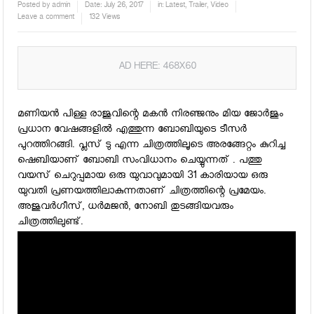
Posted by
admin
Date:
July 26, 2017
in:
Latest
,
Trailer
,
Video
Leave a comment
132 Views
AD HERE: 468X60
മണിയന്‍ പിള്ള രാജുവിന്റെ മകന്‍ നിരഞ്ജനും മിയ ജോര്‍ജും
പ്രധാന വേഷങ്ങളില്‍ എത്തുന്ന ബോബിയുടെ ടീസര്‍
പുറത്തിറങ്ങി. പ്ലസ് ടു എന്ന ചിത്രത്തിലൂടെ അരങ്ങേറ്റം കുറിച്ച
ഷെബിയാണ് ബോബി സംവിധാനം ചെയ്യുന്നത് . പത്തു
വയസ് ചെറുപ്പമായ ഒരു യുവാവുമായി 31 കാരിയായ ഒരു
യുവതി പ്രണയത്തിലാകുന്നതാണ് ചിത്രത്തിന്റെ പ്രമേയം.
അജുവര്‍ഗീസ്, ധര്‍മജന്‍, നോബി തുടങ്ങിയവരും
ചിത്രത്തിലുണ്ട്.