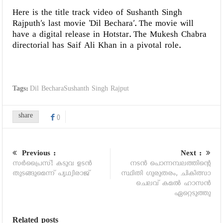
Here is the title track video of Sushanth Singh
Rajputh’s last movie ‘Dil Bechara’. The movie will
have a digital release in Hotstar. The Mukesh Chabra
directorial has Saif Ali Khan in a pivotal role.
Tags:
Dil BecharaSushanth Singh Rajput
share
0
Previous :
Next :
സര്‍പ്രൈസ്! കടുവ ഉടന്‍
നടന്‍ പൊന്നമ്പലത്തിന്റെ
തുടങ്ങുമെന്ന് പൃഥ്വിരാജ്
സ്ഥിതി ഗുരുതരം, ചികിത്സാ
ചെലവ് കമല്‍ ഹാസന്‍
ഏറ്റെടുത്തു
Related posts