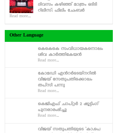
ദിവസം കഴിഞ്ഞ് മാത്രം ഒടിടി
റിലീസ്: ഫിലിം ചേംബര്‍
Read more...
Other Language
കെകെകെ സംവിധായകനൊപ്പം
ശിവ കാര്‍ത്തികേയന്‍
Read more...
കോമഡി എന്‍റര്‍ടെയ്‍നറില്‍
വിജയ് സേതുപതിക്കൊപ്പം
തപ്‍സി പന്നു
Read more...
കെജിഎഫ് ചാപ്റ്റർ 2 ഷൂട്ടിംഗ്
പുനരാരംഭിച്ചു
Read more...
വിജയ് സതുപതിയുടെ ‘കാ.പെ