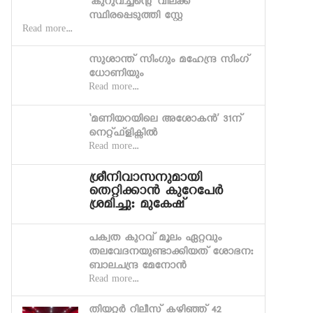
‘കുറുവച്ചന്റെ’ വിലക്ക്
സ്ഥിരപ്പെടുത്തി സ്റ്റേ
Read more...
സുശാന്ത് സിംഗും മഹേന്ദ്ര സിംഗ്
ധോണിയും
Read more...
‘മണിയറയിലെ അശോകന്‍’ 31ന്
നെറ്റ്ഫ്ളിക്സില്‍
Read more...
ശ്രീനിവാസനുമായി
തെറ്റിക്കാന്‍ കുറേപേര്‍
ശ്രമിച്ചു: മുകേഷ്
പക്വത കുറവ് മൂലം ഏറ്റവും
തലവേദനയുണ്ടാക്കിയത് ശോഭന:
ബാലചന്ദ്ര മേനോന്‍
Read more...
തിയറ്റര്‍ റിലീസ് കഴിഞ്ഞ് 42