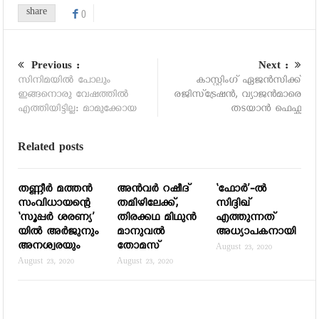
share
0
Previous :
Next :
സിനിമയില്‍ പോലും
കാസ്റ്റിംഗ് ഏജന്‍സിക്ക്
ഇങ്ങനൊരു വേഷത്തില്‍
രജിസ്‌ട്രേഷന്‍, വ്യാജന്‍മാരെ
എത്തിയിട്ടില്ല: മാമുക്കോയ
തടയാന്‍ ഫെഫ്ക
Related posts
തണ്ണീര്‍ മത്തന്‍
അന്‍വര്‍ റഷീദ്
‘ഫോര്‍’-ല്‍
സംവിധായന്റെ
തമിഴിലേക്ക്,
സിദ്ദിഖ്
‘സൂപ്പര്‍ ശരണ്യ’
തിരക്കഥ മിഥുന്‍
എത്തുന്നത്
യില്‍ അര്‍ജുനും
മാനുവല്‍
അധ്യാപകനായി
അനശ്വരയും
തോമസ്
August 23, 2020
August 23, 2020
August 23, 2020