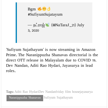
Bgm
#SufiyumSujatayum
— நட்ராஜ்
(@NaTaraJ_21) July
3, 2020
‘Sufiyum Sujathayum’ is now streaming in Amazon
Prime. The Naranippuzha Shanavas directorial is the
direct OTT release in Malayalam due to COVID 19.
Dev Nandan, Aditi Rao Hydari, Jayasurya in lead
roles.
Tags:
Aditi Rao HydariDev Nandanfriday film housejayasurya
Naranippuzha Shanavas
Sufiyum Sujathayum