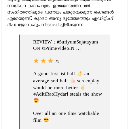
ശൂന്യ, മാമുക്കോയ തുടങ്ങിയവരും ചിത്രത്തിലുണ്ട്.
നായികാ കഥാപാത്രം ഊമയായതിനാല്‍
സംഗീതത്തിലൂടെ പ്രണയം പങ്കുവെക്കുന്ന രംഗങ്ങള്‍
ഏറെയുണ്ട്. ക്യാമറ അനു മൂത്തേടത്തും എഡിറ്റിംഗ്
ദീപു ജോസഫും നിര്‍വഹിച്ചിരിക്കുന്നു.
REVIEW : #SufiyumSujatayum
ON @PrimeVideoIN …
/5
A good first 1st half
an
average 2nd half
screenplay
would be more better
#AditiRaoHydari steals the show
Over all an one time watchable
film