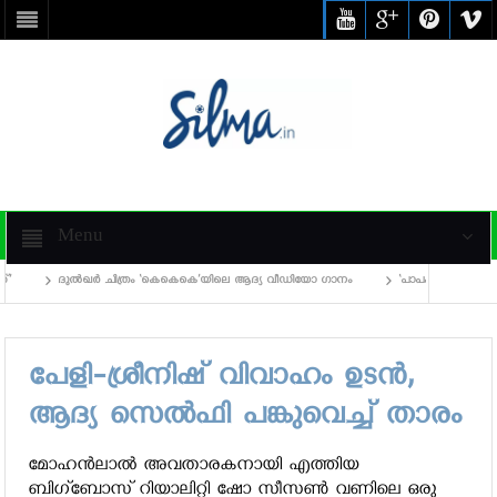
Menu
ദുൽഖർ ചിത്രം ‘കെകെകെ’യിലെ ആദ്യ വീഡിയോ ഗാനം
‘പാപം ചെയ്യാത്തവര്‍ കല്
്‍ അഭിനയിക്കാന്‍ പുതുമുഖങ്ങള്‍ക്ക് അവസരം
അന്ന ബെന്നിന്
പേളി-ശ്രീനിഷ് വിവാഹം ഉടന്‍,
ആദ്യ സെല്‍ഫി പങ്കുവെച്ച് താരം
മോഹന്‍ലാല്‍ അവതാരകനായി എത്തിയ
ബിഗ്‌ബോസ് റിയാലിറ്റി ഷോ സീസണ്‍ വണിലെ ഒരു