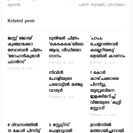
മുതല്‍
പണി തുടങ്ങി, വിഡിയോ
Related posts
ജസ്റ്റ് ജോയ്
ദുൽഖർ ചിത്രം
‘പാപം
കുഞ്ചാക്കോ
‘കെകെകെ’യിലെ
ചെയ്യാത്തവര്‍
ബോബൻ ചിത്രം
ആദ്യ വീഡിയോ
കല്ലെറിയട്ടെ’
‘മോഹൻകുമാർ
ഗാനം
ട്രെയ്‌ലര്‍ കാണാം
ഫാൻസ്’
February 16, 2020
February 16, 2020
February 16, 2020
നിവിന്‍
1 കോടി
പോളിയുടെ
കാഴ്ചക്കാരെ
പടവെട്ടില്‍ മഞ്ജു
പിന്നിട്ടു,
വാര്യര്‍
യൂട്യൂബിനെ
ഇളക്കിമറിച്ച്
February 16, 2020
വിജയുടെ ‘കുട്ടി
സ്റ്റോറി’
February 16, 2020
8 ദിവസത്തില്‍
2 സ്റ്റേറ്റ്‌സ്
ട്രാന്‍സില്‍
13 കോടി പിന്നിട്ട്
ഫെബ്രുവരി
മത്തായിച്ചനായി