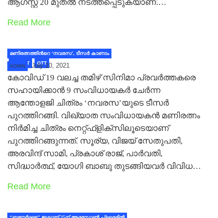
ആഗസ്റ്റ് 20 മുതൽ നടത്തപ്പെടുകയാണ്.…
Read More
മണിരത്നത്തിന്‍റെ ‘നവരസ’, ടീസര്‍ കാണാം
LATEST
OTT
July 10, 2021
ADMIN
കോവിഡ് 19 വലച്ച തമിഴ് സിനിമാ പ്രവര്‍ത്തകരെ
സഹായിക്കാന്‍ 9 സംവിധായകര്‍ ചേര്‍ന്ന
ആന്തോളജി ചിത്രം ‘നവരസ’യുടെ ടീസര്‍
പുറത്തിറങ്ങി. വിഖ്യാത സംവിധായകന്‍ മണിരത്നം
നിര്‍മിച്ച ചിത്രം നെറ്റ്ഫ്ളിക്സിലൂടെയാണ്
പുറത്തിറങ്ങുന്നത്. സൂര്യ, വിജയ് സേതുപതി,
അരവിന്ദ് സാമി, പ്രകാശ് രാജ്, പാര്‍വതി,
സിദ്ധാര്‍ത്ഥ്, യോഗി ബാബു തുടങ്ങിയവര്‍ വിവിധ…
Read More
“ബനേർഘട്ട” ജൂലായ് 25ന് ആമസോണ്‍ പ്രൈമില്‍