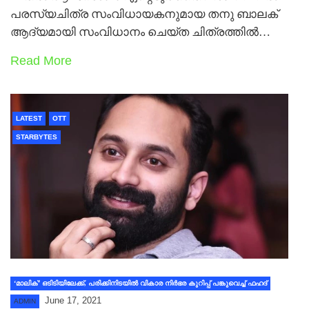
പരസ്യചിത്ര സംവിധായകനുമായ തനു ബാലക്
ആദ്യമായി സംവിധാനം ചെയ്ത ചിത്രത്തില്‍…
Read More
LATEST
OTT
STARBYTES
‘മാലിക്’ ഒടിടിയിലേക്ക്, പരിക്കിനിടയില്‍ വികാര നിര്‍ഭര കുറിപ്പ് പങ്കുവെച്ച് ഫഹദ്
June 17, 2021
ADMIN