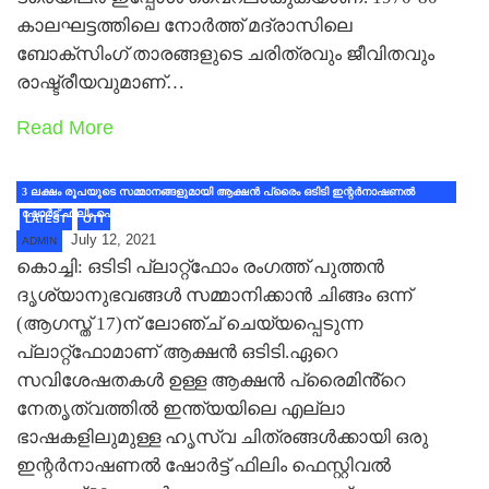
കാലഘട്ടത്തിലെ നോര്‍ത്ത് മദ്രാസിലെ
ബോക്‌സിംഗ് താരങ്ങളുടെ ചരിത്രവും ജീവിതവും
രാഷ്ട്രീയവുമാണ്…
Read More
3 ലക്ഷം രൂപയുടെ സമ്മാനങ്ങളുമായി ആക്ഷൻ പ്രൈം ഒടിടി ഇന്റർനാഷണൽ
ഷോർട്ട് ഫിലിം ഫെസ്റ്റിവൽ 2021
LATEST
OTT
July 12, 2021
ADMIN
കൊച്ചി: ഒടിടി പ്ലാറ്റ്ഫോം രംഗത്ത് പുത്തൻ
ദൃശ്യാനുഭവങ്ങൾ സമ്മാനിക്കാൻ ചിങ്ങം ഒന്ന്
(ആഗസ്ത് 17)ന് ലോഞ്ച് ചെയ്യപ്പെടുന്ന
പ്ലാറ്റ്ഫോമാണ് ആക്ഷൻ ഒടിടി.ഏറെ
സവിശേഷതകൾ ഉള്ള ആക്ഷൻ പ്രൈമിൻ്റെ
നേതൃത്വത്തിൽ ഇന്ത്യയിലെ എല്ലാ
ഭാഷകളിലുമുള്ള ഹൃസ്വ ചിത്രങ്ങൾക്കായി ഒരു
ഇന്റർനാഷണൽ ഷോർട്ട് ഫിലിം ഫെസ്റ്റിവൽ