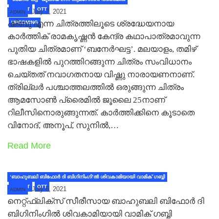
LATEST
OTT
July 7, 2021
ADMIN
ഷിബു എന്ന ചിത്രത്തിലൂടെ ശ്രദ്ധേയനായ
UPCOMING
കാര്‍ത്തിക് രാമകൃഷ്ണൻ കേന്ദ്ര കഥാപാത്രമാവുന്ന
പുതിയ ചിത്രമാണ് ‘ബനേർഘട്ട’. മലയാളം, തമിഴ്
ഭാഷകളില്‍ പുറത്തിറങ്ങുന്ന ചിത്രം സംവിധാനം
ചെയ്തത് നവാഗതനായ വിഷ്ണു നാരായണനാണ്.
ത്രില്ലര്‍ പശ്ചാത്തലത്തിൽ ഒരുങ്ങുന്ന ചിത്രം
ആമസോൺ പ്രൈമിൽ ജൂലൈ 25നാണ്
റിലീസിനൊരുങ്ങുന്നത്. കാർത്തിക്കിനെ കൂടാതെ
വിനോദ്, അനൂപ്, സുനിൽ,…
Read More
‘ബാഹുബലി ബിഫോർ ദി ബിഗിനിംഗി’ൽ ശിവകാമിയായി വാമിക് ഗബ്ബി
LATEST
OTT
July 6, 2021
ADMIN
നെറ്റ്ഫ്ലിക്സ് സീരീസായ ബാഹുബലി ബിഫോർ ദി
ബിഗിനിംഗിൽ ശിവകാമിയായി വാമിക് ഗബ്ബി