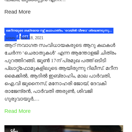
Read More
മെറീനയുടെ ശക്തമായ നഴ്സ്‌ കഥാപാത്രം. ‘വെയിൽ വീഴവേ’ ശ്രദ്ധനേടുന്നു…
LATEST
OTT
June 18, 2021
ADMIN
ആറ് നവാഗത സംവിധായകരുടെ ആറു കഥകൾ
ചേർന്ന ‘ചെരാതുകൾ’ എന്ന ആന്തോളജി ചിത്രം
പുറത്തിറങ്ങി. ജൂൺ 17ന് പ്രമുഖ പത്ത് ഒടിടി
പ്ലാറ്റ്ഫോമുകളിലൂടെ ആയിരുന്നു റിലീസ്. മറീന
മൈക്കിൽ, ആദിൽ ഇബ്രാഹിം, മാല പാർവതി,
ഐ.വി ജുനൈസ്, മനോഹരി ജോയ്, ദേവകി
രാജേന്ദ്രൻ, പാർവതി അരുൺ, ശിവജി
ഗുരുവായൂർ,…
Read More