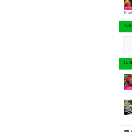
Read
Adv
Gal