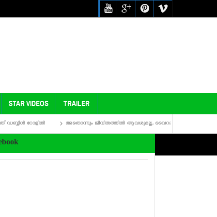
STAR VIDEOS
TRAILER
ോളില്‍
അതൊന്നും ജീവിതത്തില്‍ ആവശ്യമല്ല, വൈറലായി പ്രിഥ്വിരാജിന്റെ പ്രസംഗം
ebook