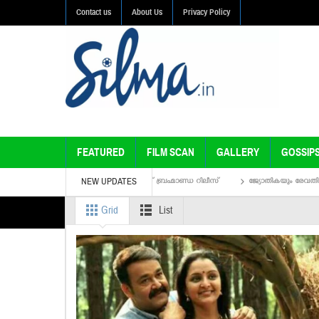
Contact us
About Us
Privacy Policy
FEATURED
FILM SCAN
GALLERY
GOSSIP
NEW UPDATES
്‍ പുറത്തുവിട്ടു; ഓഗസ്റ്റ് 30ന് ബ്രഹ്മാണ്ഡ റിലീസ്
ജ്യോതികയും രേവതിയും ഒന്നിക്കുന്ന ജ
Grid
List