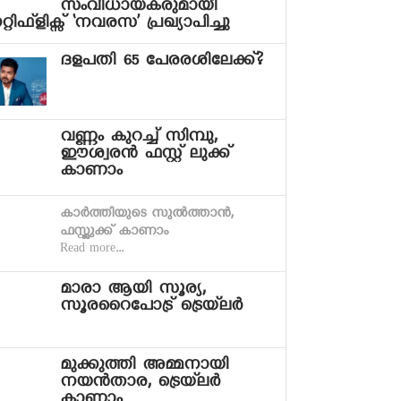
സംവിധായകരുമായി
്റിഫ്ളിക്സ് ‘നവരസ’ പ്രഖ്യാപിച്ചു
ദളപതി 65 പേരരശിലേക്ക്?
വണ്ണം കുറച്ച് സിമ്പു,
ഈശ്വരന്‍ ഫസ്റ്റ് ലുക്ക്
കാണാം
കാര്‍ത്തിയുടെ സുല്‍ത്താന്‍,
ഫസ്റ്റ്ലുക്ക് കാണാം
Read more...
മാരാ ആയി സൂര്യ,
സൂരറൈപോട്ര് ട്രെയ്‍ലര്‍
മുക്കുത്തി അമ്മനായി
നയന്‍താര, ട്രെയ്‍ലര്‍
കാണാം