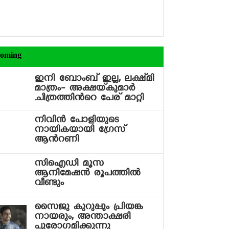
oming
ഇനി ബോംബ് ഇല്ല, ലക്ഷ്‍മി
മാത്രം- അക്ഷയ്‍കുമാര്‍
ചിത്രത്തിന്‍റെ പേര് മാറ്റി
നിവിന്‍ പോളിയുടെ
നായികയായി ഗ്രേസ്
ആന്‍റണി
സിഐഡി മൂസ
ആനിമേഷന്‍ രൂപത്തില്‍
വീണ്ടും
സൈജു കുറുപ്പും പ്രിയങ്ക
നായരും, അന്താക്ഷരി
പുരോഗമിക്കുന്നു