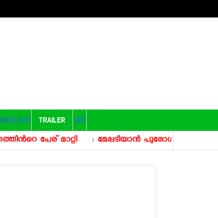
CHNOLOGY
TRAILER
LIFE
േര് മാറ്റി
മേപ്പടിയാന്‍ പുരോഗമിക്കുന്നു, ലൊക്ക