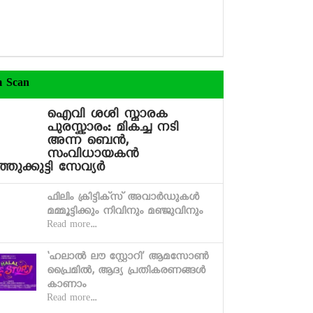
m Scan
ഐവി ശശി സ്മാരക
പുരസ്കാരം: മികച്ച നടി
അന്ന ബെന്‍,
സംവിധായകന്‍
്തുക്കുട്ടി സേവ്യര്‍
ഫിലിം ക്രിട്ടിക്‌സ് അവാര്‍ഡുകള്‍
മമ്മൂട്ടിക്കും നിവിനും മഞ്ജുവിനും
Read more...
‘ഹലാല്‍ ലൗ സ്റ്റോറി’ ആമസോണ്‍
പ്രൈമില്‍, ആദ്യ പ്രതികരണങ്ങള്‍
കാണാം
Read more...