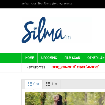
Select your Top Menu from wp menus
HOME
UPCOMING
FILM SCAN
OTHER LA
ള്ള വാര്‍ത്തകള്‍ വാസ്തവമെന്ന് രജനികാന്ത്
ഇനി ബോംബ
NEW UPDATES
Grid
List