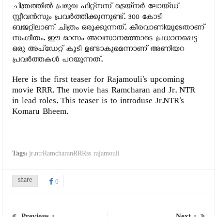
ചിത്രത്തില്‍ പ്രമുഖ ഫിറ്റ്‌നസ് ട്രെയ്‌നര്‍ ലോയ്ഡ്
സ്റ്റീവന്‍സും പ്രവര്‍ത്തിക്കുന്നുണ്ട്. 300 കോടി
ബജറ്റിലാണ് ചിത്രം ഒരുക്കുന്നത്. കീരവാണിയുടേതാണ്
സംഗീതം. ഈ മാസം അവസാനത്തോടെ പ്രധാനപ്പെട്ട
ഒരു അപ്ഡേറ്റ് കൂടി ഉണ്ടാകുമെന്നാണ് അണിയറ
പ്രവര്‍ത്തകള്‍ പറയുന്നത്.
Here is the first teaser for Rajamouli’s upcoming
movie RRR. The movie has Ramcharan and Jr. NTR
in lead roles. This teaser is to introduse Jr.NTR’s
Komaru Bheem.
Tags:
jr.ntrRamcharanRRRss rajamouli
share
0