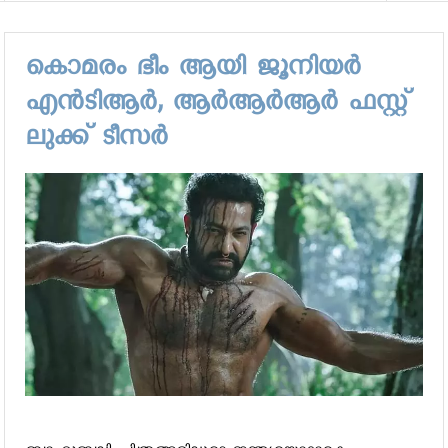
കൊമരം ഭീം ആയി ജൂനിയര്‍
എന്‍ടിആര്‍, ആര്‍ആര്‍ആര്‍ ഫസ്റ്റ്
ലുക്ക് ടീസര്‍