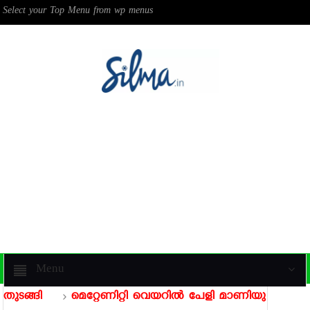
Select your Top Menu from wp menus
Menu
ടങ്ങി
മെറ്റേണിറ്റി വെയറില്‍ പേളി മാണിയുടെ ഫോട്ടോ