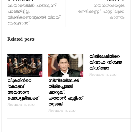
Previous :
Next :
മലയാളത്തില്‍ പാടില്ലെന്ന്
നയന്‍താരയുടെ
പറഞ്ഞിട്ടില്ല,
‘നെട്രിക്കണ്ണ്’, ഫസ്റ്റ് ലുക്ക്
വിശദീകരണവുമായി വിജയ്
കാണാം
യേശുദാസ്
Related posts
വിജിലേഷിന്‍റെ
വിവാഹ നിശ്ചയ
വിഡിയോ
November 18, 2020
വിക്രമിന്‍റെ
സിനിമയിലേക്ക്
‘കോബ്ര’
തിരിച്ചെത്തി
അവസാന
ഷാറൂഖ്,
ഷെഡ്യൂളിലേക്ക്
പത്താന്‍ ഷൂട്ടിംഗ്
തുടങ്ങി
November 18, 2020
November 18, 2020