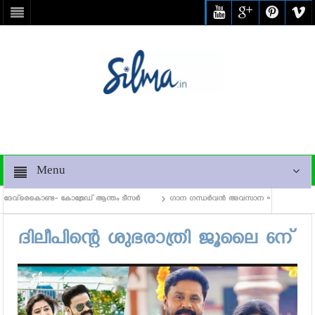
Menu
േവ്‌രെകൊണ്ട- കോമ്രേഡ് ആന്തം ടീസര്‍
ഗാന ഗന്ധര്‍വന്‍ അവസാന ഘട്ടത്തിലേക്ക്, ലൊക്
ദിലീപിന്റെ ശുഭരാത്രി ജൂലൈ 6ന്