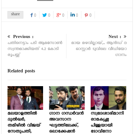
share
0
0
0
0
0
Previous :
Next :
പതിനെട്ടാം പടി ആമസോണ്‍
മായ മഴവില്ലായ്,.. ആൻഡ് ദ
സ്വന്തമാക്കിയത് 4.2 കോടി
ഓസ്കാർ ടുവിലെ വീഡിയോ
രൂപയ്ക്ക്
ഗാനം
Related posts
മലയാളത്തില്‍
ഗാന ഗന്ധര്‍വന്‍
സ്വദേശാഭിമാനി
ദുല്‍ഖര്‍,
അവസാന
രാമകൃഷ്ണ
തമിഴില്‍ വിജയ്
ഘട്ടത്തിലേക്ക്,
പിള്ളയായി
സേതുപതി,
ലൊക്കേഷന്‍
ടോവിനോ