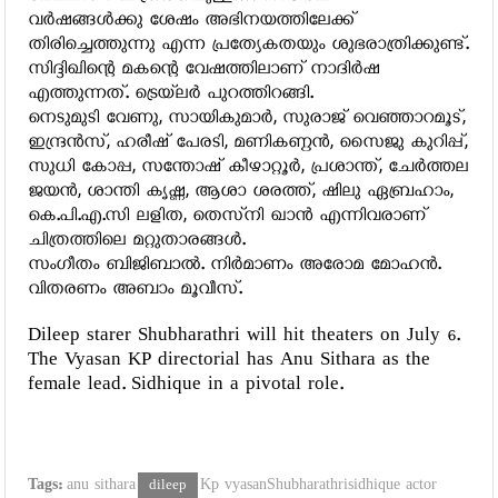
വര്‍ഷങ്ങള്‍ക്കു ശേഷം അഭിനയത്തിലേക്ക്
തിരിച്ചെത്തുന്നു എന്ന പ്രത്യേകതയും ശുഭരാത്രിക്കുണ്ട്.
സിദ്ദിഖിന്റെ മകന്റെ വേഷത്തിലാണ് നാദിര്‍ഷ
എത്തുന്നത്. ട്രെയ്‌ലര്‍ പുറത്തിറങ്ങി.
നെടുമുടി വേണു, സായികുമാര്‍, സുരാജ് വെഞ്ഞാറമൂട്,
ഇന്ദ്രന്‍സ്, ഹരീഷ് പേരടി, മണികണ്ഠന്‍, സൈജു കുറിപ്പ്,
സുധി കോപ്പ, സന്തോഷ് കീഴാറ്റൂര്‍, പ്രശാന്ത്, ചേര്‍ത്തല
ജയന്‍, ശാന്തി കൃഷ്ണ, ആശാ ശരത്ത്, ഷിലു ഏബ്രഹാം,
കെ.പി.എ.സി ലളിത, തെസ്‌നി ഖാന്‍ എന്നിവരാണ്
ചിത്രത്തിലെ മറ്റുതാരങ്ങള്‍.
സംഗീതം ബിജിബാല്‍. നിര്‍മാണം അരോമ മോഹന്‍.
വിതരണം അബാം മൂവീസ്.
Dileep starer Shubharathri will hit theaters on July 6.
The Vyasan KP directorial has Anu Sithara as the
female lead. Sidhique in a pivotal role.
Tags:
anu sithara
dileep
Kp vyasanShubharathrisidhique actor