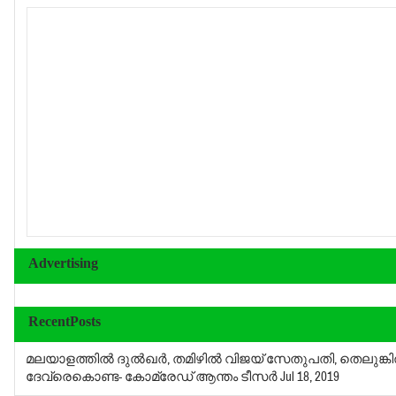
Advertising
RecentPosts
മലയാളത്തില്‍ ദുല്‍ഖര്‍, തമിഴില്‍ വിജയ് സേതുപതി, തെലുങ്കില
ദേവ്‌രെകൊണ്ട- കോമ്രേഡ് ആന്തം ടീസര്‍
Jul 18, 2019