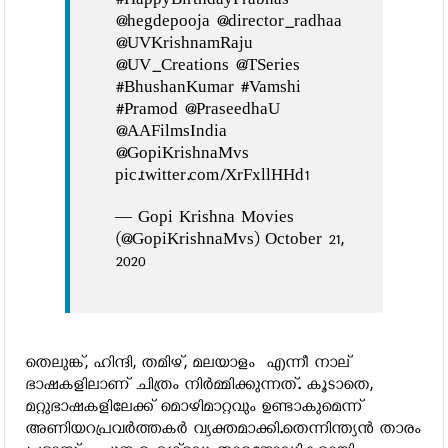
#HappyBirthdayPrabhas
@hegdepooja @director_radhaa
@UVKrishnamRaju
@UV_Creations @TSeries
#BhushanKumar #Vamshi
#Pramod @PraseedhaU
@AAFilmsIndia
@GopiKrishnaMvs
pic.twitter.com/XrFxllHHd1
— Gopi Krishna Movies
(@GopiKrishnaMvs) October 21,
2020
തെലുങ്ക്, ഹിന്ദി, തമിഴ്, മലയാളം എന്നീ നാല്
ഭാഷകളിലാണ് ചിത്രം നിര്‍മ്മിക്കുന്നത്. കൂടാതെ,
മറ്റുഭാഷകളിലേക്ക് മൊഴിമാറ്റവും ഉണ്ടാകുമെന്ന്
അണിയറപ്രവര്‍ത്തകര്‍ വ്യക്തമാക്കി.തെന്നിന്ത്യന്‍ താരം